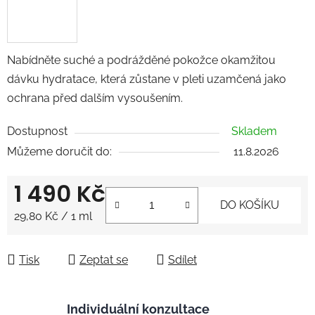
Nabídněte suché a podrážděné pokožce okamžitou
dávku hydratace, která zůstane v pleti uzamčená jako
ochrana před dalším vysoušením.
Dostupnost
Skladem
Můžeme doručit do:
11.8.2026
1 490 Kč
DO KOŠÍKU
Měrná cena:
29,80 Kč / 1 ml
Tisk
Zeptat se
Sdílet
Individuální konzultace