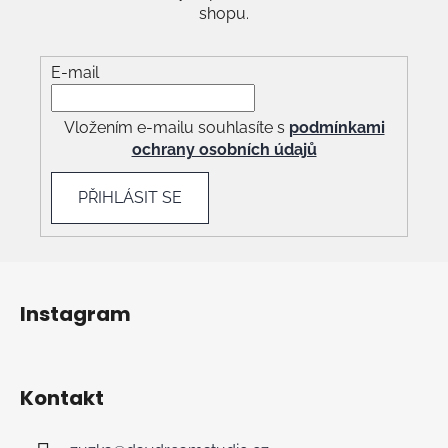
shopu.
E-mail
Vložením e-mailu souhlasíte s
podmínkami
ochrany osobních údajů
PŘIHLÁSIT SE
Z
á
Instagram
p
a
t
Kontakt
í