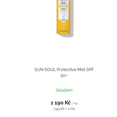
o
d
u
k
t
ů
SUN SOUL Protective Mist SPF
50+
Skladem
1 190 Kč
/ ks
Měrná
7,93 Kč / 1 ml
cena: