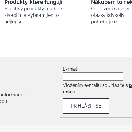
k
Produkty, které fungují
Nákupem to ne
y
Všechny produkty osobně
Odpovědi na všec
v
zkouším a vybírám jen to
otázky kdykoliv
ý
nejlepší.
potřebujete.
p
i
s
u
E-mail
Vložením e-mailu souhlasíte s
p
údajů
 informace o
opu.
PŘIHLÁSIT SE