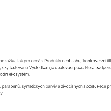
O
v
pokožku, tak pro oceán. Produkty neobsahují kontroverzní fi
l
á
icky testované. Výsledkem je opalovací péče, která podporuj
d
vodní ekosystém.
a
c
, parabenů, syntetických barviv a živočišných složek. Péče př
í
y.
p
r
v