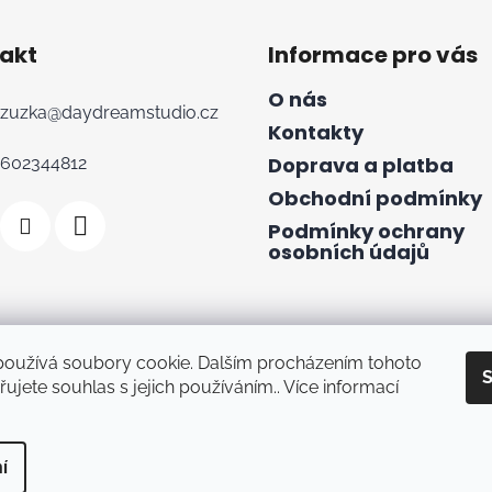
akt
Informace pro vás
O nás
zuzka
@
daydreamstudio.cz
Kontakty
Doprava a platba
602344812
Obchodní podmínky
Podmínky ochrany
osobních údajů
používá soubory cookie. Dalším procházením tohoto
S
ujete souhlas s jejich používáním.. Více informací
Rezervace termínu
Hodnocení obchodu
í