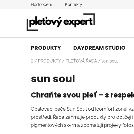
Přejít
Hodnocení
Kontakty
na
obsah
PRODUKTY
DAYDREAM STUDIO
Domů
/
PRODUKTY
/
PLEŤOVÁ ŘADA
/
sun soul
sun soul
Chraňte svou pleť – s respe
Opalovací péče Sun Soul od [comfort zone] vzn
prostředí. Řada zahrnuje produkty pro obličej 
pigmentových skvrn a zpomalují projevy fotost