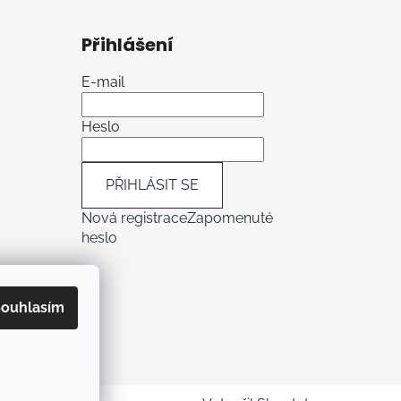
Přihlášení
E-mail
Heslo
PŘIHLÁSIT SE
Nová registrace
Zapomenuté
heslo
ouhlasím