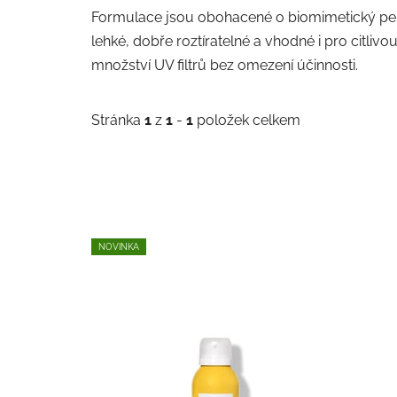
Formulace jsou obohacené o biomimetický pep
lehké, dobře roztíratelné a vhodné i pro citliv
množství UV filtrů bez omezení účinnosti.
Stránka
1
z
1
-
1
položek celkem
V
NOVINKA
ý
p
i
s
p
r