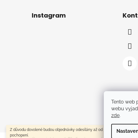
Z
á
Instagram
Kont
p
a
t
í
Tento web 
webu vyjadř
zde
.
Z důvodu dovolené budou objednávky odesílány až od 1.8.2026. Děkuji za
Nastaven
pochopení.