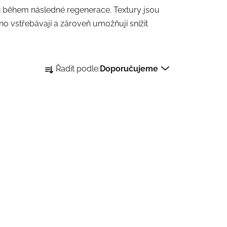
 během následné regenerace. Textury jsou
dno vstřebávají a zároveň umožňují snížit
Ř
Řadit podle:
Doporučujeme
a
z
e
n
í
p
r
o
d
u
k
t