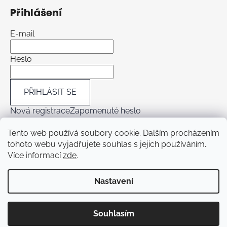
Přihlášení
E-mail
Heslo
PŘIHLÁSIT SE
Nová registrace
Zapomenuté heslo
Tento web používá soubory cookie. Dalším procházením
tohoto webu vyjadřujete souhlas s jejich používáním..
Více informací
zde
.
Rezervace termínu
Hodnocení obchodu
Nastavení
Vytvořil Shoptet
Z důvodu dovolené budou objednávky odesílány až od 1.8.2026.
Souhlasím
Copyright 2026
Pleťový expert
. Všechna práva
Děkuji za pochopení.