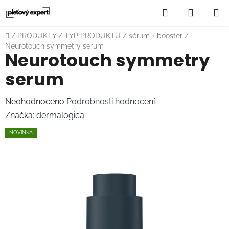
Přejít
Hledat
NÁKUP
na
obsah
KOŠÍK
Domů
/
PRODUKTY
/
TYP PRODUKTU
/
sérum + booster
/
Neurotouch symmetry serum
Neurotouch symmetry
serum
Průměrné
Neohodnoceno
Podrobnosti hodnocení
hodnocení
Značka:
dermalogica
produktu
NOVINKA
je
0,0
z
5
hvězdiček.