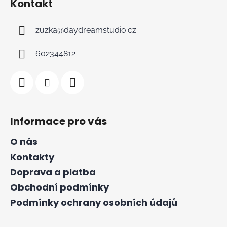
Kontakt
í
zuzka
@
daydreamstudio.cz
602344812
Informace pro vás
O nás
Kontakty
Doprava a platba
Obchodní podmínky
Podmínky ochrany osobních údajů