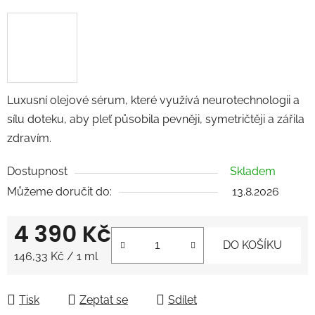
Luxusní olejové sérum, které využívá neurotechnologii a
sílu doteku, aby pleť působila pevněji, symetričtěji a zářila
zdravím.
Dostupnost
Skladem
Můžeme doručit do:
13.8.2026
4 390 Kč
DO KOŠÍKU
Měrná cena:
146,33 Kč / 1 ml
Tisk
Zeptat se
Sdílet