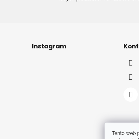
Z
á
Instagram
Kont
p
a
t
í
Tento web 