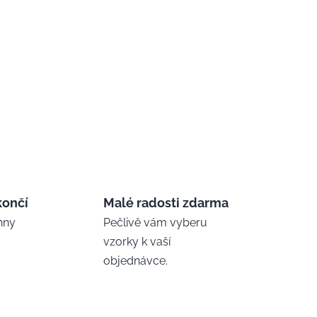
končí
Malé radosti zdarma
hny
Pečlivě vám vyberu
vzorky k vaší
objednávce.