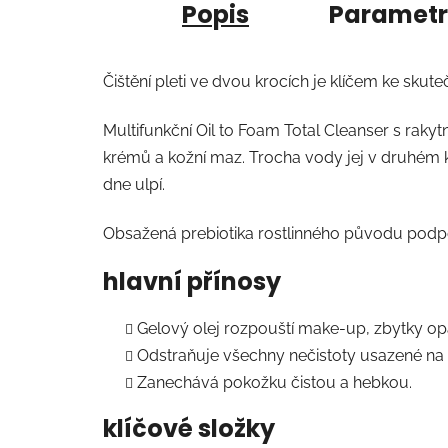
Popis
Paramet
Čištění pleti ve dvou krocích je klíčem ke skut
Multifunkční Oil to Foam Total Cleanser s rak
krémů a kožní maz. Trocha vody jej v druhém kr
dne ulpí.
Obsažená prebiotika rostlinného původu podpor
hlavní přínosy
Gelový olej rozpouští make-up, zbytky op
Odstraňuje všechny nečistoty usazené na p
Zanechává pokožku čistou a hebkou.
klíčové složky