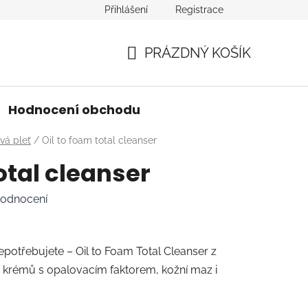
Přihlášení
Registrace
PRÁZDNÝ KOŠÍK
NÁKUPNÍ
KOŠÍK
Hodnocení obchodu
ivá pleť
/
Oil to foam total cleanser
otal cleanser
hodnocení
 nepotřebujete – Oil to Foam Total Cleanser z
y krémů s opalovacím faktorem, kožní maz i