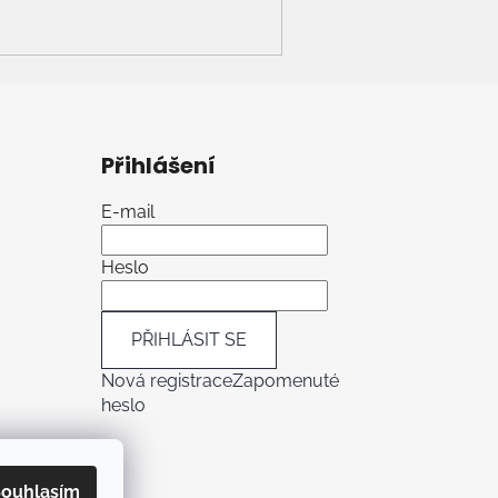
Přihlášení
E-mail
Heslo
PŘIHLÁSIT SE
Nová registrace
Zapomenuté
heslo
ouhlasím