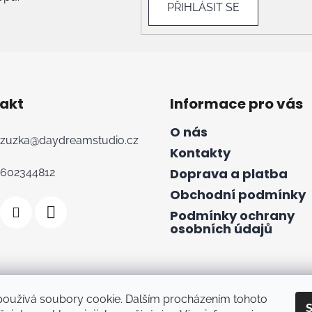
PŘIHLÁSIT SE
akt
Informace pro vás
O nás
zuzka
@
daydreamstudio.cz
Kontakty
Doprava a platba
602344812
Obchodní podmínky
Podmínky ochrany
osobních údajů
používá soubory cookie. Dalším procházením tohoto
S