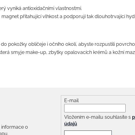
erý vyniká antioxidačními vlastnostmi.
magnet přitahující vlhkost a podporují tak dlouhotrvající hydr
 do pokožky obličeje i očního okolí, abyste rozpustili povrch
, která smyje make-up, zbytky opalovacích krémů a kožní maz
E-mail
Vložením e-mailu souhlasíte s
p
údajů
 informace o
opu.