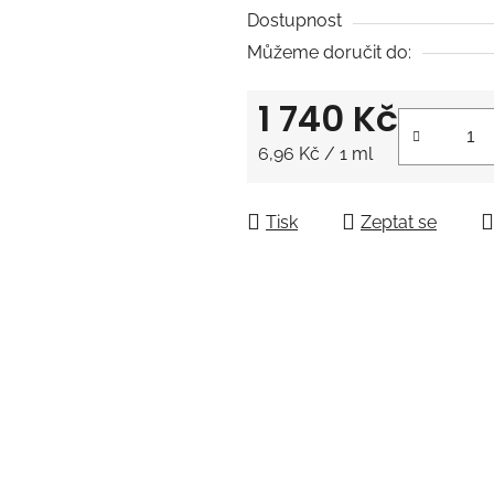
5
Dostupnost
hvězdiček.
Můžeme doručit do:
1 740 Kč
Měrná cena:
6,96 Kč / 1 ml
Tisk
Zeptat se