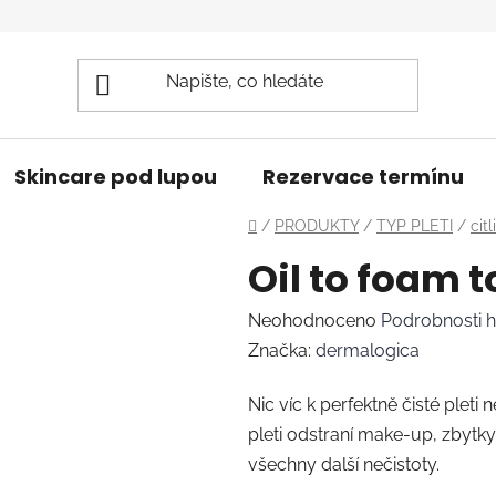
Skincare pod lupou
Rezervace termínu
Domů
/
PRODUKTY
/
TYP PLETI
/
citl
Oil to foam t
Průměrné
Neohodnoceno
Podrobnosti 
hodnocení
Značka:
dermalogica
produktu
Nic víc k perfektně čisté pleti
je
pleti odstraní make-up, zbytk
0,0
všechny další nečistoty.
z