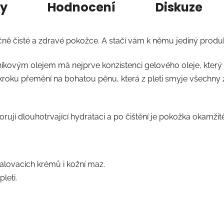
ry
Hodnocení
Diskuze
ečně čisté a zdravé pokožce. A stačí vám k němu jediný produk
ytníkovým olejem má nejprve konzistenci gelového oleje, kter
oku přemění na bohatou pěnu, která z pleti smyje všechny zb
ují dlouhotrvající hydrataci a po čištění je pokožka okamžit
alovacích krémů i kožní maz.
leti.