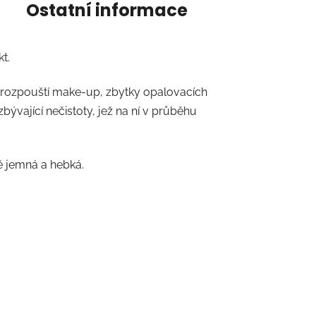
Ostatní informace
t.
ý rozpouští make-up, zbytky opalovacích
ývající nečistoty, jež na ní v průběhu
ě jemná a hebká.