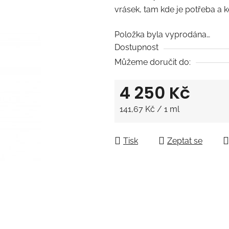
vrásek, tam kde je potřeba a k
5
hvězdiček.
Položka byla vyprodána…
Dostupnost
Můžeme doručit do:
4 250 Kč
Měrná cena:
141,67 Kč / 1 ml
Tisk
Zeptat se