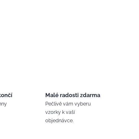
končí
Malé radosti zdarma
hny
Pečlivě vám vyberu
vzorky k vaší
objednávce.