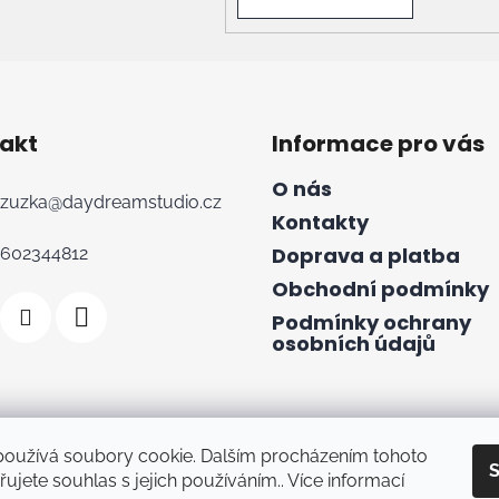
akt
Informace pro vás
O nás
zuzka
@
daydreamstudio.cz
Kontakty
Doprava a platba
602344812
Obchodní podmínky
Podmínky ochrany
osobních údajů
používá soubory cookie. Dalším procházením tohoto
S
ujete souhlas s jejich používáním.. Více informací