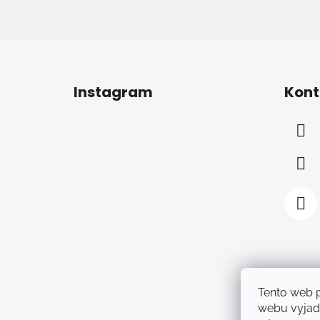
Z
á
Instagram
Kont
p
a
t
í
Tento web 
webu vyjadř