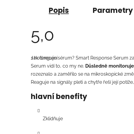
Popis
Parametry
5,0
Průměrné
hodnocení
1 hodnocení
Jak funguje sérum? Smart Response Serum zaji
produktu
je
Serum vidí to, co my ne.
Důsledně monitoruje 
5,0
z
rozeznalo a zaměřilo se na mikroskopické změny 
5
Reaguje na signály pleti a chytře řeší její po
hvězdiček.
hlavní benefity
Zklidňuje