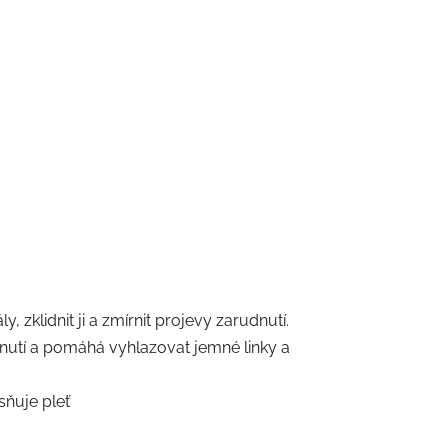
 zklidnit ji a zmírnit projevy zarudnutí.
árnutí a pomáhá vyhlazovat jemné linky a
asňuje pleť