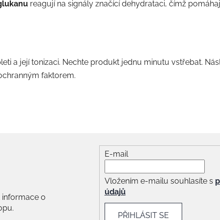
glukanu
reagují na signály značící dehydrataci, čímž pomáhají
leti a její tonizaci. Nechte produkt jednu minutu vstřebat. N
 ochranným faktorem.
E-mail
Vložením e-mailu souhlasíte s
p
údajů
 informace o
opu.
PŘIHLÁSIT SE