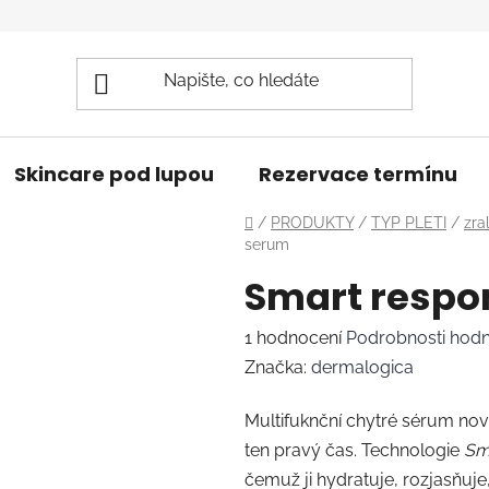
Skincare pod lupou
Rezervace termínu
Domů
/
PRODUKTY
/
TYP PLETI
/
zra
serum
Smart respo
Průměrné
1 hodnocení
Podrobnosti hod
hodnocení
Značka:
dermalogica
produktu
Multifuknční chytré sérum nové
je
ten pravý čas. Technologie
Sm
5,0
čemuž ji hydratuje, rozjasňuje
z