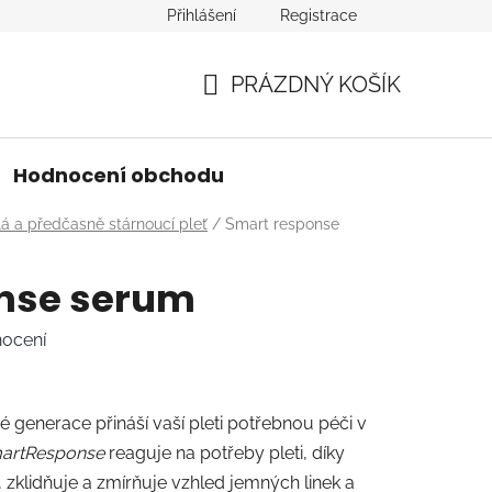
Přihlášení
Registrace
PRÁZDNÝ KOŠÍK
NÁKUPNÍ
KOŠÍK
Hodnocení obchodu
lá a předčasně stárnoucí pleť
/
Smart response
nse serum
nocení
 generace přináší vaší pleti potřebnou péči v
artResponse
reaguje na potřeby pleti, díky
, zklidňuje a zmírňuje vzhled jemných linek a