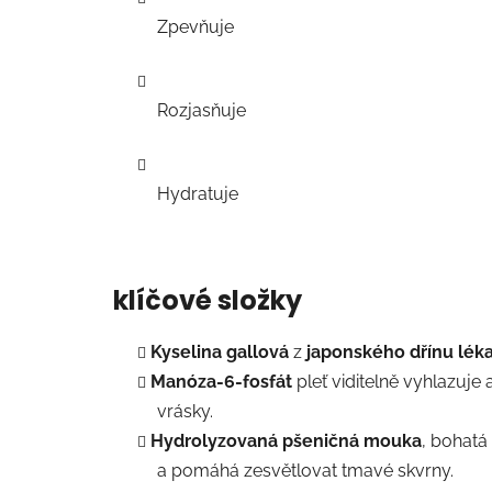
Zpevňuje
Rozjasňuje
Hydratuje
klíčové složky
Kyselina gallová
z
japonského
dřínu lé
Manóza-6-fosfát
pleť viditelně vyhlazuje
vrásky.
Hydrolyzovaná pšeničná mouka
, bohatá
a pomáhá zesvětlovat tmavé skvrny.