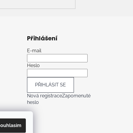
Přihlášení
E-mail
Heslo
PŘIHLÁSIT SE
Nová registrace
Zapomenuté
heslo
ouhlasím