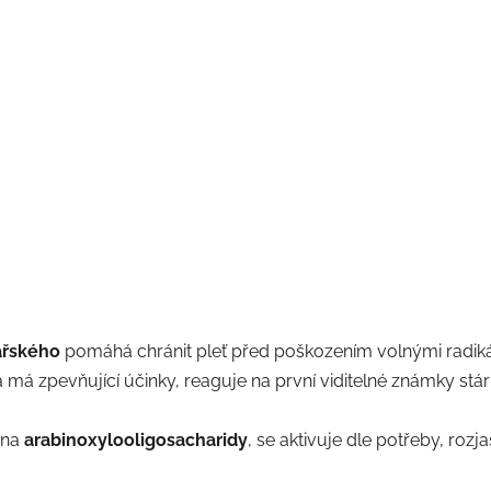
kařského
pomáhá chránit pleť před poškozením volnými radikály,
 a má zpevňující účinky, reaguje na první viditelné známky st
 na
arabinoxylooligosacharidy
, se aktivuje dle potřeby, rozj